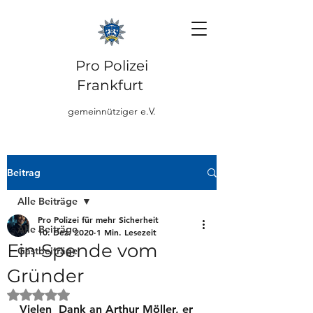
Pro Polizei
Frankfurt
gemeinnütziger e.V.
Beitrag
Alle Beiträge
Pro Polizei für mehr Sicherheit
Alle Beiträge
10. Dez. 2020
1 Min. Lesezeit
Ein Spende vom
Gastbeiträge
Gründer
Mit NaN von 5 Sternen bewertet.
Vielen  Dank an Arthur Möller, er 