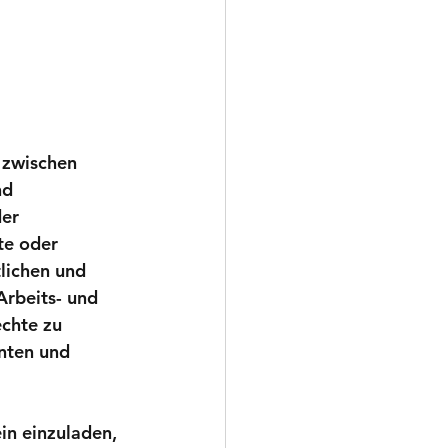
 zwischen 
nd 
er 
te oder 
tlichen und 
Arbeits- und 
chte zu 
nten und 
in einzuladen, 