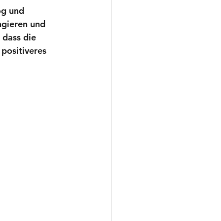
og und 
ngieren und 
 dass die 
positiveres 