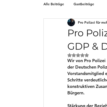
Alle Beiträge
Gastbeiträge
Pro Polizei für me
Pro Poli
GDP & 
Mit NaN von 5 Ster
Wir von Pro Polizei
der Deutschen Poli
Vorstandsmitglied e
Schritte verdeutlic
konstruktiven Zusam
Bürgern.
Stärkung der Bezie