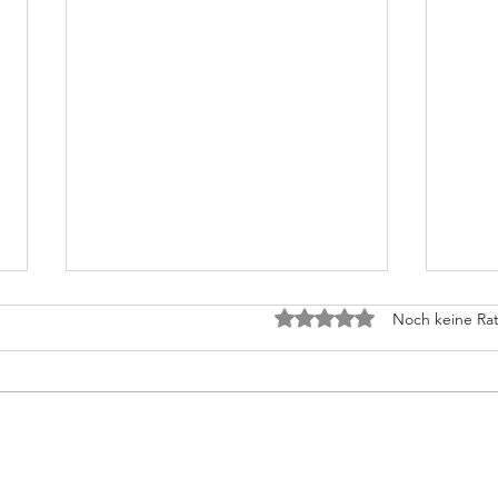
Mit 0 von 5 Sternen bew
Noch keine Rat
Wir 
Rücktritt des 1